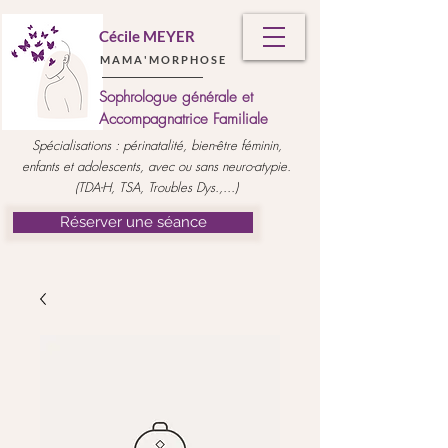
Cécile MEYER
M A M A ' M O R P H O S E
Sophrologue générale et
Accompagnatrice Familiale
Spécialisations : périnatalité, bien-être féminin,
enfants et adolescents, avec ou sans neuro-atypie.
(TDA-H, TSA, Troubles Dys.,...)
Réserver une séance