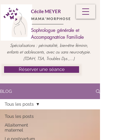
Cécile MEYER
M A M A ' M O R P H O S E
Sophrologue générale et
Accompagnatrice Familiale
Spécialisations : périnatalité, bien-être féminin,
enfants et adolescents, avec ou sans neuro-atypie.
(TDA-H, TSA, Troubles Dys.,...)
Réserver une séance
BLOG
Tous les posts
Tous les posts
Allaitement
maternel
Le postpartum